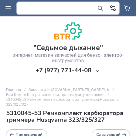
"Седьмое дыхание"
интернет-магазин запчастей для бензо- электро-
инструментов
+7 (977) 771-44-08
Главная
/
Запчасти HUSQVARNA , PARTNER, GARDENA
/
Рем Компл Кар-ра, сальники, прокладки, уплотнения
/
5310045-53 Ремкомплект карбюратора триммера Husqvarna
323/325/327
5310045-53 Ремкомплект карбюратора
триммера Husqvarna 323/325/327
Предыдущий
Следующий