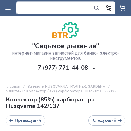
"Седьмое дыхание"
интернет-магазин запчастей для бензо- электро-
инструментов
+7 (977) 771-44-08
Главная
/
Запчасти HUSQVARNA , PARTNER, GARDENA
/
5300298-14 Коллектор (85%) карбюратора Husqvarna 142/137
Коллектор (85%) карбюратора
Husqvarna 142/137
Предыдущий
Следующий