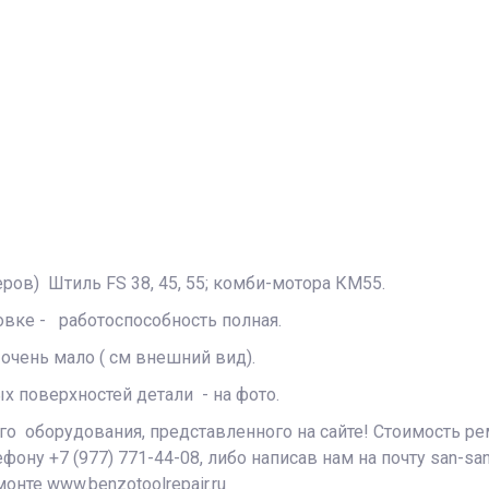
ов) Штиль FS 38, 45, 55; комби-мотора КМ55.
овке - работоспособность полная.
 очень мало ( см внешний вид).
х поверхностей детали - на фото.
го оборудования, представленного на сайте! Стоимость ре
ну +7 (977) 771-44-08, либо написав нам на почту san-sa
нте www.benzotoolrepair.ru