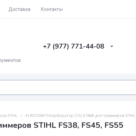
Доставка
Контакты
+7 (977) 771-44-08
трументов
ров STIHL
/
41401200619 Карбюратор C1Q-S186B для триммеров STIHL F
ммеров STIHL FS38, FS45, FS55