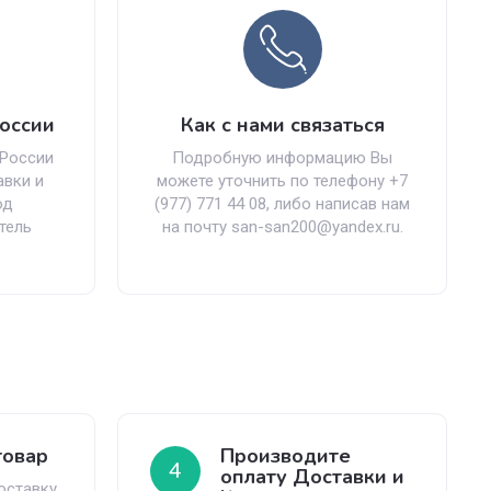
России
Как с нами связаться
 России
Подробную информацию Вы
авки и
можете уточнить по телефону +7
од
(977) 771 44 08, либо написав нам
тель
на почту san-san200@yandex.ru.
товар
Производите
4
оплату Доставки и
оставку