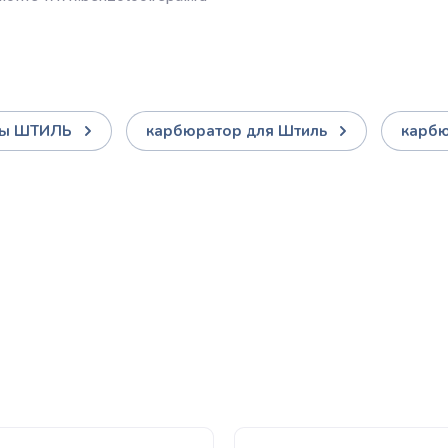
сы ШТИЛЬ
карбюратор для Штиль
карбю