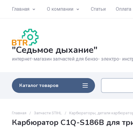
Главная
О компании
Статьи
Оплата
"Седьмое дыхание"
интернет-магазин запчастей для бензо- электро- инс
Каталог товаров
Главная
/
Запчасти STIHL
/
Карбюраторы, детали карбюрато
Карбюратор C1Q-S186B для три